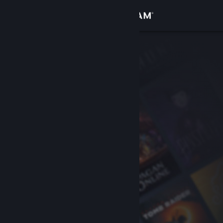
Logga in
Butik
Gemenskap
Om
Support
Byt språk
Skaffa Steams mobilapp
Se skrivbordswebbplats