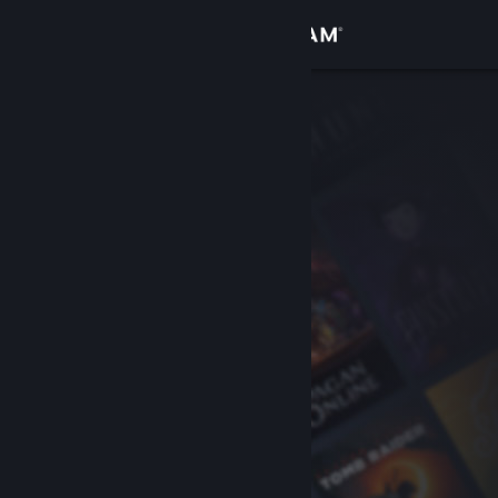
Logga in
Butik
Gemenskap
Om
Support
Byt språk
Skaffa Steams mobilapp
Se skrivbordswebbplats