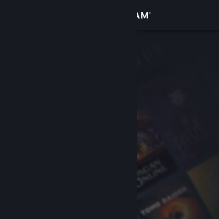
Logga in
Butik
Gemenskap
Om
Support
Byt språk
Skaffa Steams mobilapp
Se skrivbordswebbplats