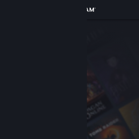
Logga in
Butik
Gemenskap
Om
Support
Byt språk
Skaffa Steams mobilapp
Se skrivbordswebbplats