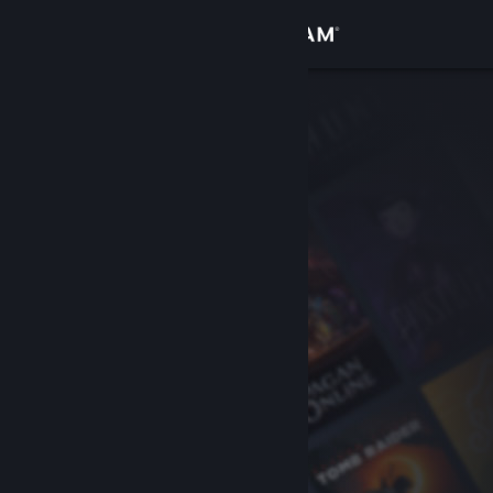
Logga in
Butik
Gemenskap
Om
Support
Byt språk
Skaffa Steams mobilapp
Se skrivbordswebbplats