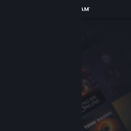
Logga in
Butik
Gemenskap
Om
Support
Byt språk
Skaffa Steams mobilapp
Se skrivbordswebbplats