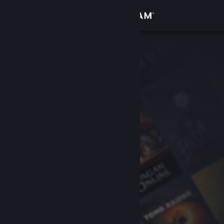
Logga in
Butik
Gemenskap
Om
Support
Byt språk
Skaffa Steams mobilapp
Se skrivbordswebbplats