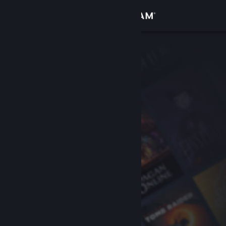
Logga in
Butik
Gemenskap
Om
Support
Byt språk
Skaffa Steams mobilapp
Se skrivbordswebbplats