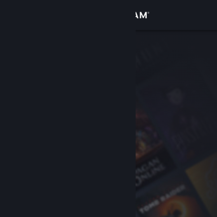
Logga in
Butik
Gemenskap
Om
Support
Byt språk
Skaffa Steams mobilapp
Se skrivbordswebbplats