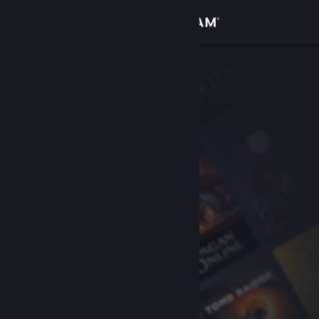
Logga in
Butik
Gemenskap
Om
Support
Byt språk
Skaffa Steams mobilapp
Se skrivbordswebbplats