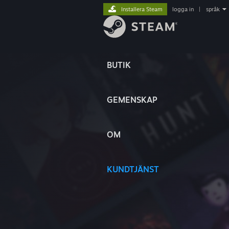
Installera Steam
logga in
|
språk
BUTIK
GEMENSKAP
OM
KUNDTJÄNST