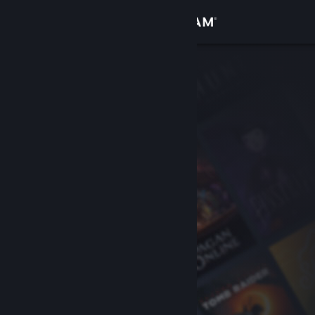
Logga in
Butik
Gemenskap
Om
Support
Byt språk
Skaffa Steams mobilapp
Se skrivbordswebbplats