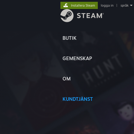
Installera Steam
logga in
|
språk
BUTIK
GEMENSKAP
OM
KUNDTJÄNST