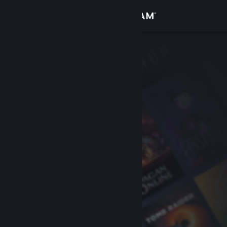
Logga in
Butik
Gemenskap
Om
Support
Byt språk
Skaffa Steams mobilapp
Se skrivbordswebbplats