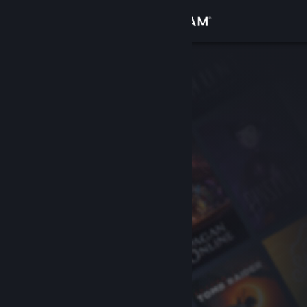
Logga in
Butik
Gemenskap
Om
Support
Byt språk
Skaffa Steams mobilapp
Se skrivbordswebbplats