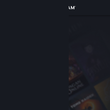
Logga in
Butik
Gemenskap
Om
Support
Byt språk
Skaffa Steams mobilapp
Se skrivbordswebbplats