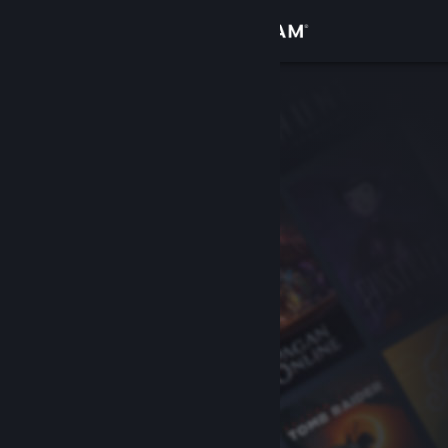
Logga in
Butik
Gemenskap
Om
Support
Byt språk
Skaffa Steams mobilapp
Se skrivbordswebbplats