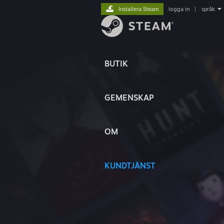
Installera Steam
logga in
|
språk
BUTIK
GEMENSKAP
OM
KUNDTJÄNST