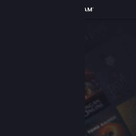
Logga in
Butik
Gemenskap
Om
Support
Byt språk
Skaffa Steams mobilapp
Se skrivbordswebbplats