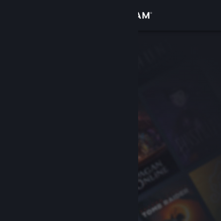
Logga in
Butik
Gemenskap
Om
Support
Byt språk
Skaffa Steams mobilapp
Se skrivbordswebbplats