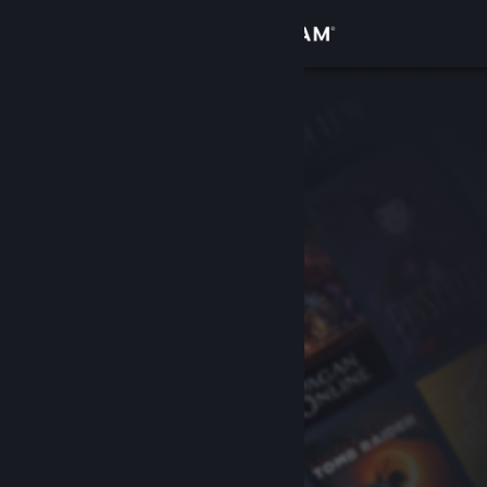
Logga in
Butik
Gemenskap
Om
Support
Byt språk
Skaffa Steams mobilapp
Se skrivbordswebbplats