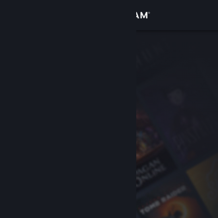
Logga in
Butik
Gemenskap
Om
Support
Byt språk
Skaffa Steams mobilapp
Se skrivbordswebbplats