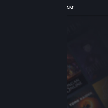
Logga in
Butik
Gemenskap
Om
Support
Byt språk
Skaffa Steams mobilapp
Se skrivbordswebbplats