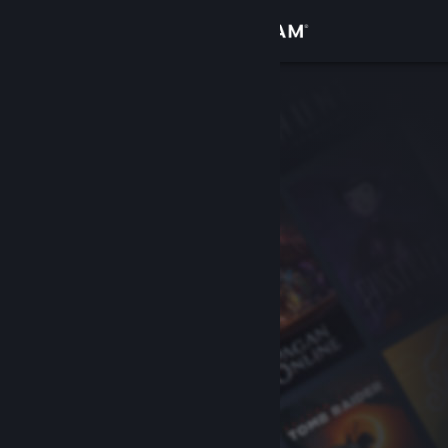
Logga in
Butik
Gemenskap
Om
Support
Byt språk
Skaffa Steams mobilapp
Se skrivbordswebbplats