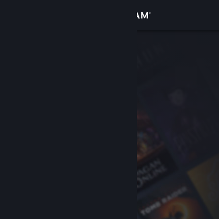
Logga in
Butik
Gemenskap
Om
Support
Byt språk
Skaffa Steams mobilapp
Se skrivbordswebbplats