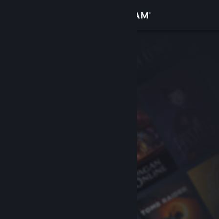
Logga in
Butik
Gemenskap
Om
Support
Byt språk
Skaffa Steams mobilapp
Se skrivbordswebbplats