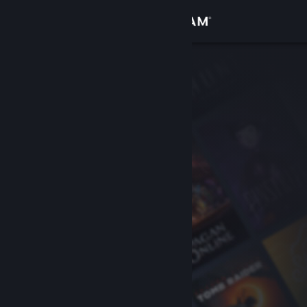
Logga in
Butik
Gemenskap
Om
Support
Byt språk
Skaffa Steams mobilapp
Se skrivbordswebbplats