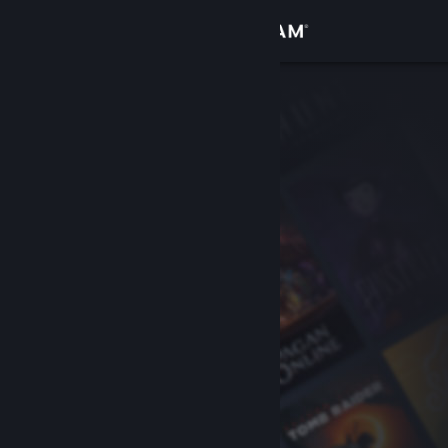
Logga in
Butik
Gemenskap
Om
Support
Byt språk
Skaffa Steams mobilapp
Se skrivbordswebbplats