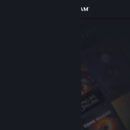
Logga in
Butik
Gemenskap
Om
Support
Byt språk
Skaffa Steams mobilapp
Se skrivbordswebbplats