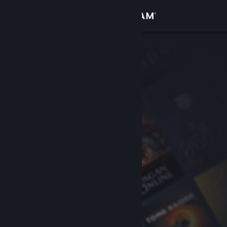
Logga in
Butik
Gemenskap
Om
Support
Byt språk
Skaffa Steams mobilapp
Se skrivbordswebbplats