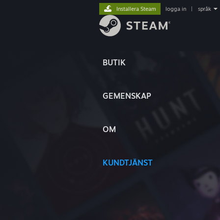
Installera Steam
logga in
|
språk
BUTIK
GEMENSKAP
OM
KUNDTJÄNST