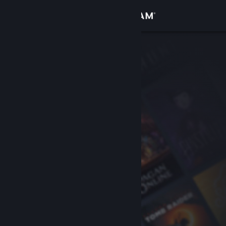
Logga in
Butik
Gemenskap
Om
Support
Byt språk
Skaffa Steams mobilapp
Se skrivbordswebbplats