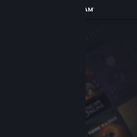
Logga in
Butik
Gemenskap
Om
Support
Byt språk
Skaffa Steams mobilapp
Se skrivbordswebbplats