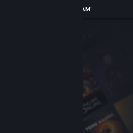
Logga in
Butik
Gemenskap
Om
Support
Byt språk
Skaffa Steams mobilapp
Se skrivbordswebbplats