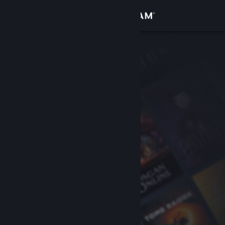
Logga in
Butik
Gemenskap
Om
Support
Byt språk
Skaffa Steams mobilapp
Se skrivbordswebbplats