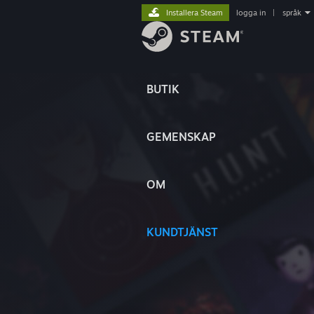
Installera Steam
logga in
|
språk
BUTIK
GEMENSKAP
OM
KUNDTJÄNST