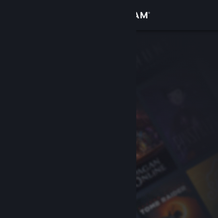
Logga in
Butik
Gemenskap
Om
Support
Byt språk
Skaffa Steams mobilapp
Se skrivbordswebbplats