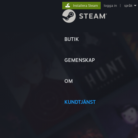
Installera Steam
logga in
|
språk
BUTIK
GEMENSKAP
OM
KUNDTJÄNST