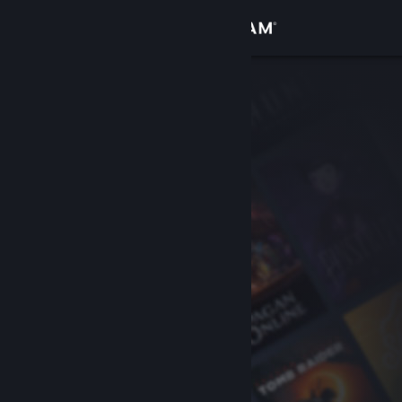
Logga in
Butik
Gemenskap
Om
Support
Byt språk
Skaffa Steams mobilapp
Se skrivbordswebbplats