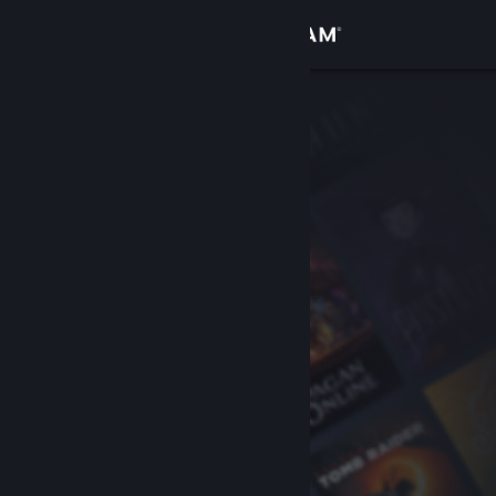
Logga in
Butik
Gemenskap
Om
Support
Byt språk
Skaffa Steams mobilapp
Se skrivbordswebbplats