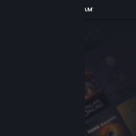
Logga in
Butik
Gemenskap
Om
Support
Byt språk
Skaffa Steams mobilapp
Se skrivbordswebbplats