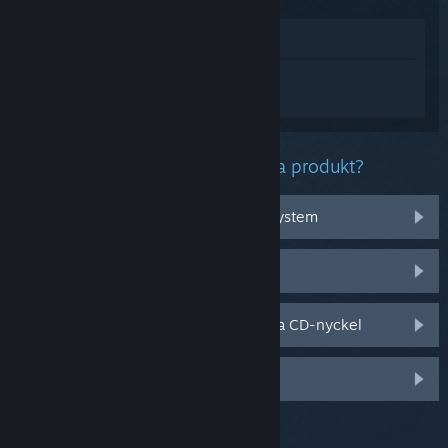
Visa i butik
Logga in
för att få personlig hjälp med
Call of Duty®: Modern Warfare® II.
Vilket problem har du med denna produkt?
Det fungerar inte med mitt operativsystem
Det finns inte i mitt bibliotek
Jag har problem med min butiksköpta CD-nyckel
Logga in för fler personliga val