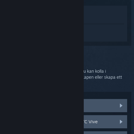
Visa i butik
Visa i mitt bibliotek
Logga in
för att få personlig hjälp med
SteamVR.
Du har valt problemet:
Ytterligare hjälp
Ditt problem kräver grundligare support. Du kan kolla i
diskussionsgrupper för hjälp från gemenskapen eller skapa ett
supportärende.
Besök gemenskapsdiskussioner
Reserv- och ersättningsdelar till HTC Vive