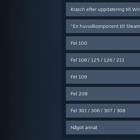
Krasch efter uppdatering till W
"En huvudkomponent till Steam
Fel 100
Fel 108 / 125 / 126 / 211
Fel 109
Fel 208
Fel 301 / 306 / 307 / 308
Något annat