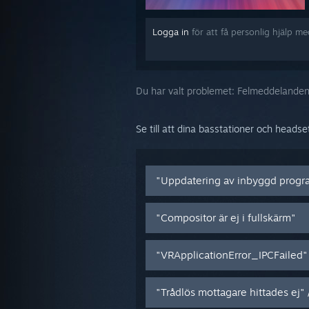
Logga in
för att få personlig hjälp m
Du har valt problemet:
Felmeddelande
Se till att dina basstationer och heads
"Uppdatering av inbyggd progr
"Compositor är ej i fullskärm"
"VRApplicationError_IPCFailed"
"Trådlös mottagare hittades ej"