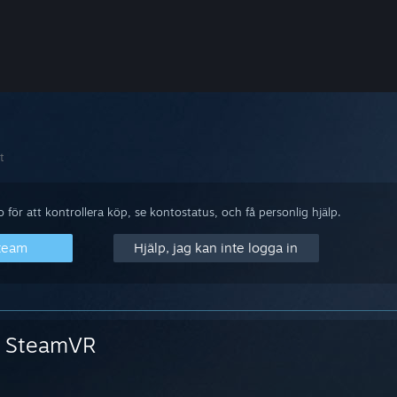
t
för att kontrollera köp, se kontostatus, och få personlig hjälp.
Steam
Hjälp, jag kan inte logga in
SteamVR