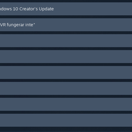
indows 10 Creator's Update
VR fungerar inte"