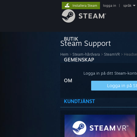
Installera Steam
logga in
|
språk
BUTIK
Steam Support
Hem
>
Steam-hårdvara
>
SteamVR
>
Headse
GEMENSKAP
Logga in på ditt Steam-konto 
OM
Logga in på 
KUNDTJÄNST