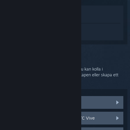
Visa i butik
Visa i mitt bibliotek
Logga in
för att få personlig hjälp med
SteamVR.
Du har valt problemet:
Ytterligare hjälp
Ditt problem kräver grundligare support. Du kan kolla i
diskussionsgrupper för hjälp från gemenskapen eller skapa ett
supportärende.
Besök gemenskapsdiskussioner
Reserv- och ersättningsdelar till HTC Vive