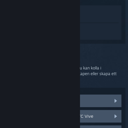
Visa i butik
Visa i mitt bibliotek
Logga in
för att få personlig hjälp med
SteamVR.
Du har valt problemet:
Ytterligare hjälp
Ditt problem kräver grundligare support. Du kan kolla i
diskussionsgrupper för hjälp från gemenskapen eller skapa ett
supportärende.
Besök gemenskapsdiskussioner
Reserv- och ersättningsdelar till HTC Vive