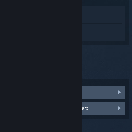
Visa i butik
Visa i mitt bibliotek
Logga in
för att få personlig hjälp med
SteamVR.
Du har valt problemet:
Var är min nyckel?
Var köpte du din Vive?
Jag köpte direkt från HTC
Jag köpte från en annan återförsäljare