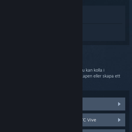
Visa i butik
Visa i mitt bibliotek
Logga in
för att få personlig hjälp med
SteamVR.
Du har valt problemet:
Ytterligare hjälp
Ditt problem kräver grundligare support. Du kan kolla i
diskussionsgrupper för hjälp från gemenskapen eller skapa ett
supportärende.
Besök gemenskapsdiskussioner
Reserv- och ersättningsdelar till HTC Vive