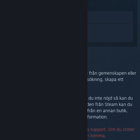
(2015)
Visa i butik
Logga in
för att få personlig hjälp med
Steam Controller (2015).
Du har valt problemet:
Mer hjälp
Du kan kolla i diskussionsgruppen för hjälp från gemenskapen eller
för att rapportera en bugg. För djupare felsökning, skapa ett
supportärende.
Vi vill att du ska vara nöjd med ditt köp. Är du inte nöjd så kan du
returnera det utan kostnad. Om du köpte den från Steam kan du
begära ett återköp nedan. Om köpte den ifrån en annan butik,
kontakta då den butiken för returneringsinformation.
Ett serienummer krävs inte för att kontakta support. Om du stöter
på ett fel, kan du lämna serienummerfälten tomma.