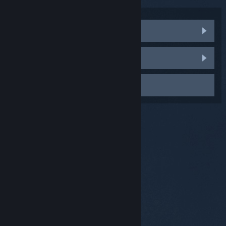
Besök gemenskapsdiskussionerna
Rapportera en bugg
Kontakta kundtjänst
© Valve Corporation. Alla rättigheter förbehållna. Alla
varumärken tillhör respektive ägare i USA och andra
länder.
Integritetspolicy
|
Juridisk information
|
Tillgänglighet
|
Steams abonnentavtal
|
Återbetalningar
|
Cookies