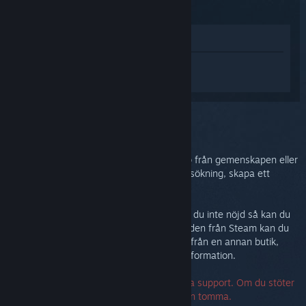
(2015)
Visa i butik
Logga in
för att få personlig hjälp med
Steam Controller (2015).
Du har valt problemet:
Mer hjälp
Du kan kolla i diskussionsgruppen för hjälp från gemenskapen eller
för att rapportera en bugg. För djupare felsökning, skapa ett
supportärende.
Vi vill att du ska vara nöjd med ditt köp. Är du inte nöjd så kan du
returnera det utan kostnad. Om du köpte den från Steam kan du
begära ett återköp nedan. Om köpte den ifrån en annan butik,
kontakta då den butiken för returneringsinformation.
Ett serienummer krävs inte för att kontakta support. Om du stöter
på ett fel, kan du lämna serienummerfälten tomma.