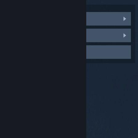
Besök gemenskapsdiskussionerna
Rapportera en bugg
Kontakta kundtjänst
© Valve Corporation. Alla rättigheter förbehållna. Alla
varumärken tillhör respektive ägare i USA och andra
länder.
Integritetspolicy
|
Juridisk information
|
Tillgänglighet
|
Steams abonnentavtal
|
Återbetalningar
|
Cookies